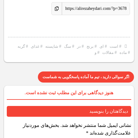
https://alirezaheydari.com/?p=3678
#
است
#
ای
#
برنج
#
در
#
سگ
#
شایسته
#
غذای
#
گربه
#
ماده
#
مقالات
#
و
اگر سوالی دارید ، تیم ما آماده پاسخگویی به شماست
هنوز دیدگاهی برای این مطلب ثبت نشده است.
دیدگاهتان را بنویسید
نشانی ایمیل شما منتشر نخواهد شد.
بخش‌های موردنیاز
علامت‌گذاری شده‌اند
*