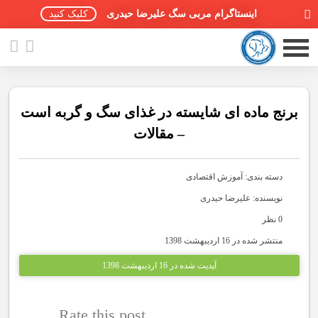
اینستاگرام مربی سگ علیرضا حیدری
کلیک کنید
برنج ماده ای شایسته در غذای سگ و گربه است
– مقالات
صفحه اصلی
دسته بندی:
آموزش اقتصادی
مقالات سگ ها
نویسنده: علیرضا حیدری
پادکست سگ ها
0 نظر
منتشر شده در 16 اردیبهشت 1398
سمینار تهران 96
آپدیت شده در 16 اردیبهشت 1398
گواهینامه ها
Rate this post
تماس با ما