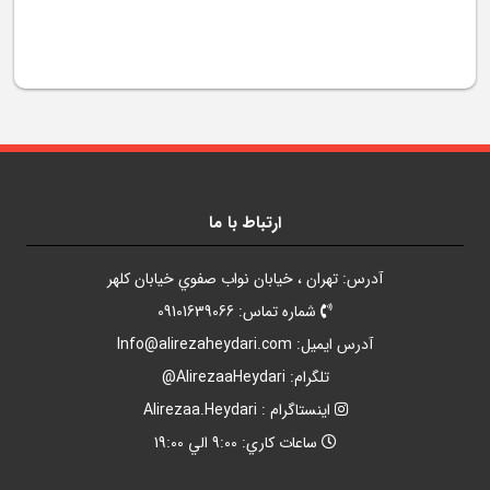
ارتباط با ما
آدرس: تهران ، خيابان نواب صفوي خيابان کلهر
شماره تماس: 09101639066
آدرس ايميل:
Info@alirezaheydari.com
تلگرام: AlirezaaHeydari@
اينستاگرام : Alirezaa.Heydari
ساعات کاري: 9:00 الي 19:00