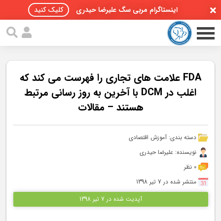
اینستاگرام مربی سگ علیرضا حیدری
کلیک کنید
FDA علامت های تجاری را فهرست می کند که
اغلب در DCM با آخرین به روز رسانی مرتبط
هستند – مقالات
صفحه اصلی
مقالات سگ ها
دسته بندی:
آموزش اقتصادی
پادکست سگ ها
نویسنده: علیرضا حیدری
0 نظر
سمینار تهران 96
منتشر شده در 7 تیر 1398
گواهینامه ها
آپدیت شده در 7 تیر 1398
تماس با ما