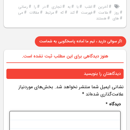
#
#
#
#
#
#
#
#
آخرین
اغلب
با
به
تجاری
در
را
رسانی
#
#
#
#
#
#
#
#
روز
علامت
فهرست
کند
که
مرتبط
مقالات
می
#
#
های
هستند
اگر سوالی دارید ، تیم ما آماده پاسخگویی به شماست
هنوز دیدگاهی برای این مطلب ثبت نشده است.
دیدگاهتان را بنویسید
نشانی ایمیل شما منتشر نخواهد شد.
بخش‌های موردنیاز
علامت‌گذاری شده‌اند
*
دیدگاه
*