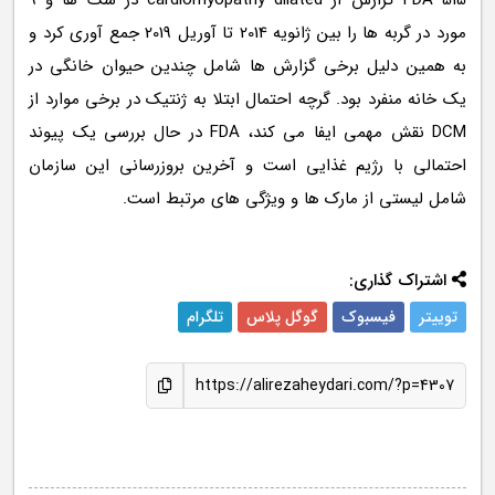
FDA 515 گزارش از cardiomyopathy dilated در سگ ها و 9
مورد در گربه ها را بین ژانویه 2014 تا آوریل 2019 جمع آوری کرد و
به همین دلیل برخی گزارش ها شامل چندین حیوان خانگی در
یک خانه منفرد بود. گرچه احتمال ابتلا به ژنتیک در برخی موارد از
DCM نقش مهمی ایفا می کند، FDA در حال بررسی یک پیوند
احتمالی با رژیم غذایی است و آخرین بروزرسانی این سازمان
شامل لیستی از مارک ها و ویژگی های مرتبط است.
اشتراک گذاری:
توییتر
فیسبوک
گوگل پلاس
تلگرام
https://alirezaheydari.com/?p=4307