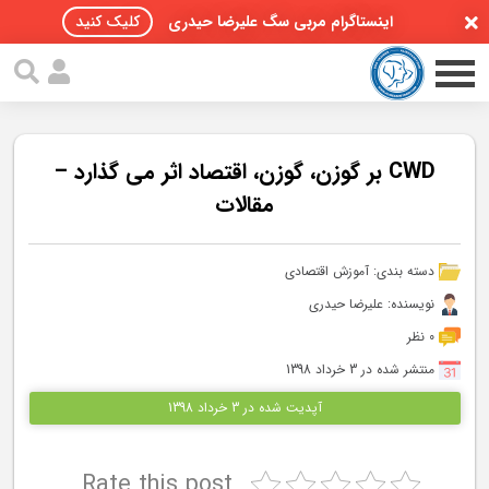
اینستاگرام مربی سگ علیرضا حیدری
کلیک کنید
CWD بر گوزن، گوزن، اقتصاد اثر می گذارد –
مقالات
صفحه اصلی
دسته بندی:
آموزش اقتصادی
مقالات سگ ها
نویسنده: علیرضا حیدری
پادکست سگ ها
0 نظر
منتشر شده در 3 خرداد 1398
سمینار تهران 96
آپدیت شده در 3 خرداد 1398
گواهینامه ها
Rate this post
تماس با ما