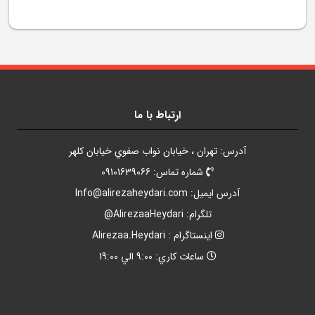
ارتباط با ما
آدرس: تهران ، خيابان نواب صفوي خيابان کلهر
شماره تماس: 09101639066
آدرس ايميل:
Info@alirezaheydari.com
تلگرام: AlirezaaHeydari@
اينستاگرام : Alirezaa.Heydari
ساعات کاري: 9:00 الي 19:00