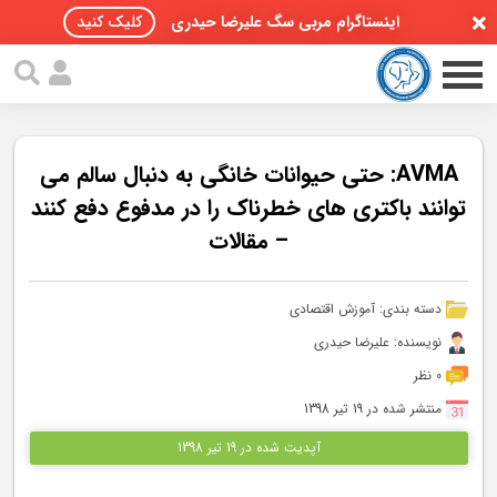
اینستاگرام مربی سگ علیرضا حیدری
کلیک کنید
AVMA: حتی حیوانات خانگی به دنبال سالم می
توانند باکتری های خطرناک را در مدفوع دفع کنند
– مقالات
صفحه اصلی
مقالات سگ ها
دسته بندی:
آموزش اقتصادی
پادکست سگ ها
نویسنده: علیرضا حیدری
0 نظر
سمینار تهران 96
منتشر شده در 19 تیر 1398
گواهینامه ها
آپدیت شده در 19 تیر 1398
تماس با ما