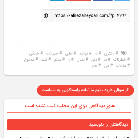
https://alirezaheydari.com/?p=4399
#
#
#
#
#
#
باکتری
به
توانند
حتی
حیوانات
خانگی
#
#
#
#
#
#
#
#
خطرناک
در
دفع
دنبال
را
سالم
کنند
مدفوع
#
#
#
مقالات
می
های
اگر سوالی دارید ، تیم ما آماده پاسخگویی به شماست
هنوز دیدگاهی برای این مطلب ثبت نشده است.
دیدگاهتان را بنویسید