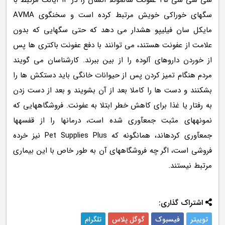
سی سی سی 45 عفونت سالمونلا انسان را در 13 ایالت مرتبط با
سگهای خوراکی خویش مرتبط کرده است و سخنگوی AVMA
مایکل سان فیلیپو هشدار می دهد که حتی سگهایی که بدون
علامت از عفونت هستند، می توانند با دفع عفونت باکتری ها پس
از خوردن داروهای آلوده را از بین ببرند. کارشناسان می گویند
مردم هنگام تمیز کردن پس از حیوانات خانگی باید دستکش ها را
بشکنند و دست ها را کاملا بعد از آن بشویند و بعد از دست زدن
به رفتار یا غذا برای کاهش خطر ابتلا به عفونت. فروشگاههایی که
نمونههای مثبت جمعآوری شده است، درمانها را از قفسهها
جمعآوری کردهاند، همانگونه که Pet Supplies Plus نیز خرده
فروشی است، اگر چه فروشگاههای آن به طور خاص با این بیماری
مرتبط نیستند.
اشتراک گذاری:
توییتر
فیسبوک
گوگل پلاس
تلگرام