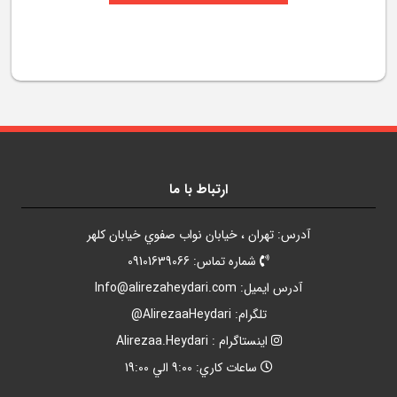
ارتباط با ما
آدرس: تهران ، خيابان نواب صفوي خيابان کلهر
شماره تماس: 09101639066
آدرس ايميل:
Info@alirezaheydari.com
تلگرام: AlirezaaHeydari@
اينستاگرام : Alirezaa.Heydari
ساعات کاري: 9:00 الي 19:00