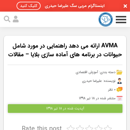
اینستاگرام مربی سگ علیرضا حیدری
کلیک کنید
AVMA ارائه می دهد راهنمایی در مورد شامل
حیوانات در برنامه های آماده سازی بلایا – مقالات
صفحه اصلی
دسته بندی:
آموزش اقتصادی
مقالات سگ ها
نویسنده: علیرضا حیدری
پادکست سگ ها
0 نظر
منتشر شده در 18 تیر 1398
سمینار تهران 96
آپدیت شده در 18 تیر 1398
گواهینامه ها
Rate this post
تماس با ما