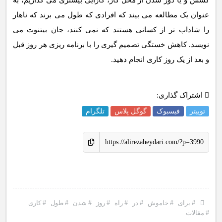
کشش و یا دور شدن از محل کار، کارآیی بیشتری می گذاریم، به
عنوان یک مطالعه می بیند که افرادی که طول می برند که ناهار
را شاداب تر از کسانی هستند که نمی کنند، جان بیتنوت می
نویسد. کاهش خستگی تصمیم گیری را با برنامه ریزی هر روز قبل
و بعد از یک روز کاری انجام دهید.
اشتراک گذاری:
توییتر
فیسبوک
گوگل پلاس
تلگرام
https://alirezaheydari.com/?p=3990
#
برای
#
خاموش
#
در
#
راه
#
روز
#
شدن
#
طول
#
کاری
#
مقالات