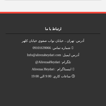
ارتباط با ما
آدرس: تهران ، خيابان نواب صفوي خيابان کلهر
شماره تماس: 09101639066
آدرس ايميل:
Info@alirezaheydari.com
تلگرام: AlirezaaHeydari@
اينستاگرام : Alirezaa.Heydari
ساعات کاري: 9:00 الي 19:00