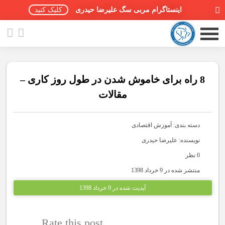
اینستاگرام مربی سگ علیرضا حیدری
کلیک کنید
8 راه برای خاموش شدن در طول روز کاری –
مقالات
صفحه اصلی
دسته بندی:
آموزش اقتصادی
مقالات سگ ها
نویسنده: علیرضا حیدری
پادکست سگ ها
0 نظر
منتشر شده در 9 خرداد 1398
سمینار تهران 96
آپدیت شده در 9 خرداد 1398
گواهینامه ها
Rate this post
تماس با ما