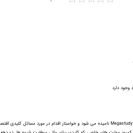
گزارش سال 1999 به طور کلی به عنوان مطالعه KPMG یا Megastudy نامیده می شود و خواستار اق
 کمبود مهارت های خاصی که کلیدی برای مالی موفقیت شیوه ها. دو دهه 