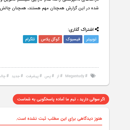
شده در این گزارش همچنان مهم هستند، همچنان چالش ها
اشتراک گذاری:
توییتر
فیسبوک
گوگل پلاس
تلگرام
#
#
#
#
#
#
Megastudy
از
پس
پیشرفت
جدید
چال
اگر سوالی دارید ، تیم ما آماده پاسخگویی به شماست
هنوز دیدگاهی برای این مطلب ثبت نشده است.