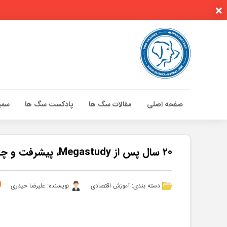
صفحه اصلی
مقالات سگ ها
پادکست سگ ها
سمین
صفحه اصلی
مقالات سگ ها
20 سال پس از Megastudy، پیشرفت و چالش های جدید وجود دارد – مقالات
پادکست سگ ها
سمینار تهران 96
دسته بندی:
آموزش اقتصادی
نویسنده: علیرضا حیدری
گواهینامه ها
تماس با ما