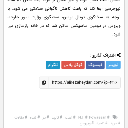
ممکن است نقش مرگ و میر ناشی از مرگ یک ساکن 80 ساله
نیوجرسی ایفا کند که باعث کاهش ناگهانی سلامتی می شود. با
توجه به سخنگوی دونال لوسن، سخنگوی وزارت امور خارجه،
ویروس در دومین ساسیکس ساکن شد که در خانه بازسازی می
شود.
اشتراک گذاری:
توییتر
فیسبوک
گوگل پلاس
تلگرام
https://alirezaheydari.com/?p=4126
#
#
#
#
#
#
#
Powassan
NJ
است
تایید
در
شده
مقالات
#
#
#
مورد
ناحیه
ویروس