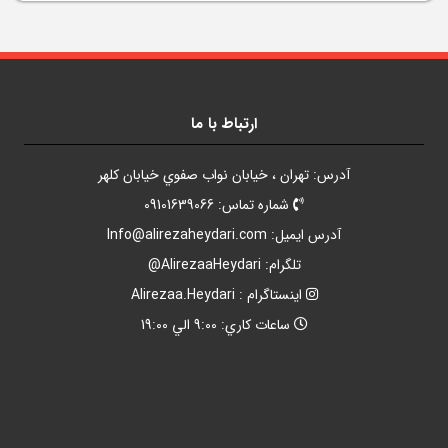
ارتباط با ما
آدرس: تهران ، خيابان نواب صفوي خيابان کلهر
شماره تماس: 09101639066
آدرس ايميل:
Info@alirezaheydari.com
تلگرام: AlirezaaHeydari@
اينستاگرام : Alirezaa.Heydari
ساعات کاري: 9:00 الي 19:00