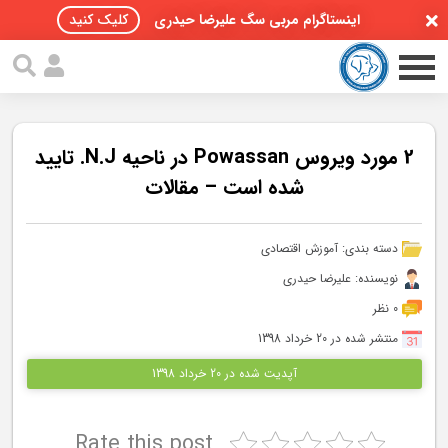
اینستاگرام مربی سگ علیرضا حیدری
کلیک کنید
2 مورد ویروس Powassan در ناحیه N.J. تایید
شده است – مقالات
صفحه اصلی
دسته بندی:
آموزش اقتصادی
مقالات سگ ها
نویسنده: علیرضا حیدری
پادکست سگ ها
0 نظر
منتشر شده در 20 خرداد 1398
سمینار تهران 96
آپدیت شده در 20 خرداد 1398
گواهینامه ها
Rate this post
تماس با ما