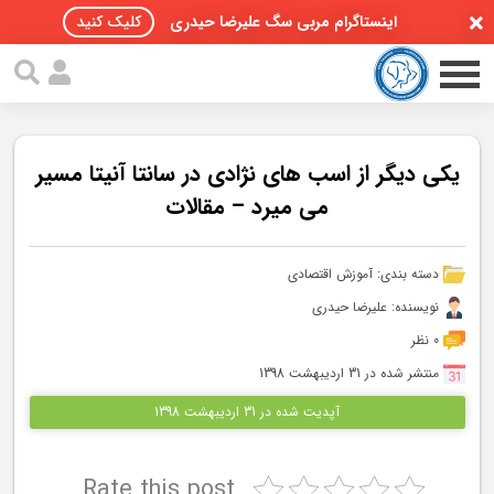
اینستاگرام مربی سگ علیرضا حیدری
کلیک کنید
یکی دیگر از اسب های نژادی در سانتا آنیتا مسیر
می میرد – مقالات
صفحه اصلی
دسته بندی:
آموزش اقتصادی
مقالات سگ ها
نویسنده: علیرضا حیدری
پادکست سگ ها
0 نظر
منتشر شده در 31 اردیبهشت 1398
سمینار تهران 96
آپدیت شده در 31 اردیبهشت 1398
گواهینامه ها
Rate this post
تماس با ما