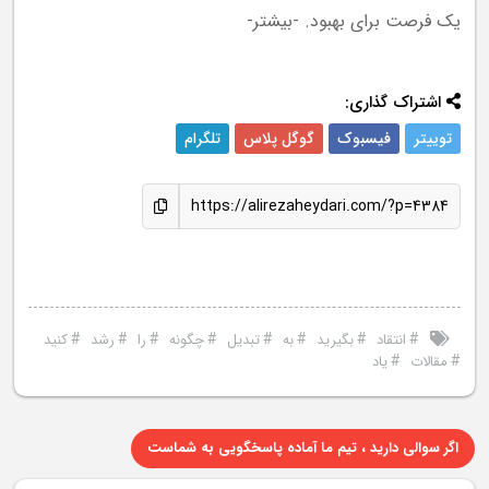
یک فرصت برای بهبود. -بیشتر-
اشتراک گذاری:
توییتر
فیسبوک
گوگل پلاس
تلگرام
https://alirezaheydari.com/?p=4384
#
#
#
#
#
#
#
#
انتقاد
بگیرید
به
تبدیل
چگونه
را
رشد
کنید
#
#
مقالات
یاد
اگر سوالی دارید ، تیم ما آماده پاسخگویی به شماست