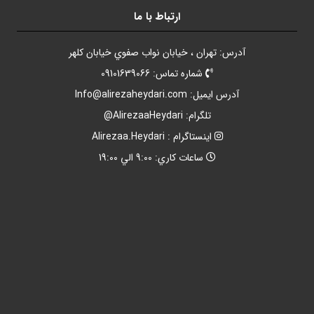
ارتباط با ما
آدرس: تهران ، خيابان نواب صفوي خيابان کلهر
شماره تماس: 09101639066
آدرس ايميل:
Info@alirezaheydari.com
تلگرام: AlirezaaHeydari@
اينستاگرام : Alirezaa.Heydari
ساعات کاري: 9:00 الي 19:00