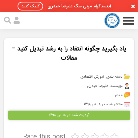
اینستاگرام مربی سگ علیرضا حیدری
کلیک کنید
یاد بگیرید چگونه انتقاد را به رشد تبدیل کنید –
مقالات
صفحه اصلی
دسته بندی:
آموزش اقتصادی
مقالات سگ ها
نویسنده: علیرضا حیدری
پادکست سگ ها
0 نظر
منتشر شده در 18 تیر 1398
سمینار تهران 96
آپدیت شده در 18 تیر 1398
گواهینامه ها
Rate this post
تماس با ما