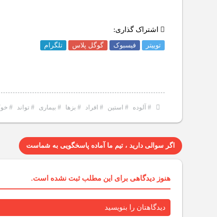
اشتراک گذاری:
توییتر
فیسبوک
گوگل پلاس
تلگرام
#
آلوده
#
استین
#
افراد
#
بزها
#
بیماری
#
تواند
#
خو
اگر سوالی دارید ، تیم ما آماده پاسخگویی به شماست
هنوز دیدگاهی برای این مطلب ثبت نشده است.
دیدگاهتان را بنویسید