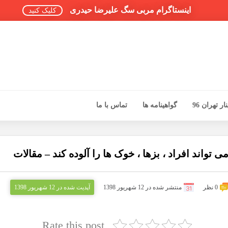
اینستاگرام مربی سگ علیرضا حیدری
کلیک کنید
ر تهران 96
گواهینامه ها
تماس با ما
تواند افراد ، بزها ، خوک ها را آلوده کند – مقالات
0 نظر
منتشر شده در 12 شهریور 1398
آپدیت شده در 12 شهریور 1398
Rate this post