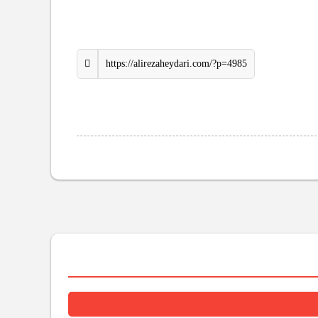
https://alirezaheydari.com/?p=4985