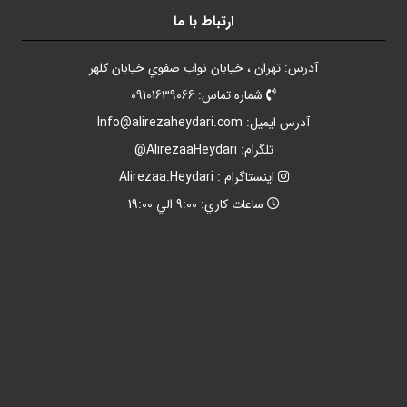
ارتباط با ما
آدرس: تهران ، خيابان نواب صفوي خيابان کلهر
شماره تماس: 09101639066
آدرس ايميل:
Info@alirezaheydari.com
تلگرام: AlirezaaHeydari@
اينستاگرام : Alirezaa.Heydari
ساعات کاري: 9:00 الي 19:00