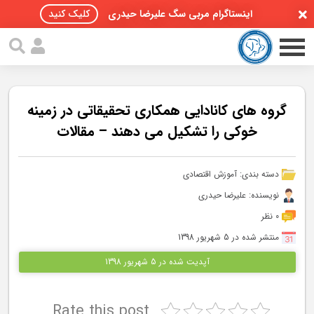
اینستاگرام مربی سگ علیرضا حیدری
کلیک کنید
گروه های کانادایی همکاری تحقیقاتی در زمینه
خوکی را تشکیل می دهند – مقالات
صفحه اصلی
دسته بندی:
آموزش اقتصادی
مقالات سگ ها
نویسنده: علیرضا حیدری
پادکست سگ ها
0 نظر
منتشر شده در 5 شهریور 1398
سمینار تهران 96
آپدیت شده در 5 شهریور 1398
گواهینامه ها
Rate this post
تماس با ما