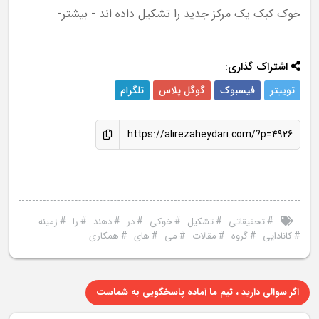
خوک کبک یک مرکز جدید را تشکیل داده اند - بیشتر-
اشتراک گذاری:
توییتر
فیسبوک
گوگل پلاس
تلگرام
https://alirezaheydari.com/?p=4926
#
#
#
#
#
#
#
تحقیقاتی
تشکیل
خوکی
در
دهند
را
زمینه
#
#
#
#
#
#
کانادایی
گروه
مقالات
می
های
همکاری
اگر سوالی دارید ، تیم ما آماده پاسخگویی به شماست