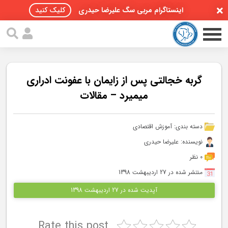
اینستاگرام مربی سگ علیرضا حیدری
کلیک کنید
گربه خجالتی پس از زایمان با عفونت ادراری
میمیرد – مقالات
صفحه اصلی
دسته بندی:
آموزش اقتصادی
مقالات سگ ها
نویسنده: علیرضا حیدری
پادکست سگ ها
0 نظر
منتشر شده در 27 اردیبهشت 1398
سمینار تهران 96
آپدیت شده در 27 اردیبهشت 1398
گواهینامه ها
Rate this post
تماس با ما