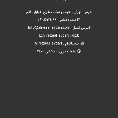
آدرس: تهران ، خيابان نواب صفوي خيابان کلهر
شماره تماس: 09101639066
آدرس ايميل:
Info@alirezaheydari.com
تلگرام: AlirezaaHeydari@
اينستاگرام : Alirezaa.Heydari
ساعات کاري: 9:00 الي 19:00