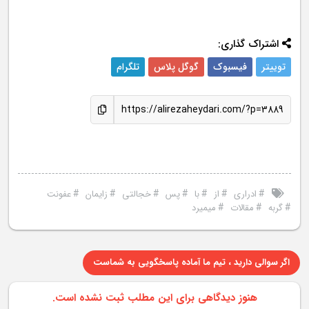
اشتراک گذاری:
توییتر
فیسبوک
گوگل پلاس
تلگرام
https://alirezaheydari.com/?p=3889
#
#
#
#
#
#
#
ادراری
از
با
پس
خجالتی
زایمان
عفونت
#
#
#
گربه
مقالات
میمیرد
اگر سوالی دارید ، تیم ما آماده پاسخگویی به شماست
هنوز دیدگاهی برای این مطلب ثبت نشده است.