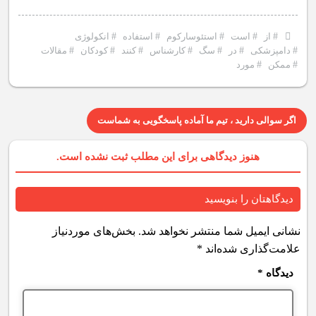
#
از
#
است
#
استئوسارکوم
#
استفاده
#
انکولوژی
#
دامپزشکی
#
در
#
سگ
#
کارشناس
#
کنند
#
کودکان
#
مقالات
#
ممکن
#
مورد
اگر سوالی دارید ، تیم ما آماده پاسخگویی به شماست
هنوز دیدگاهی برای این مطلب ثبت نشده است.
دیدگاهتان را بنویسید
نشانی ایمیل شما منتشر نخواهد شد.
بخش‌های موردنیاز
علامت‌گذاری شده‌اند
*
دیدگاه
*