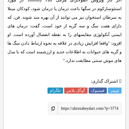
اگر کار ویروس آنفولانزای مرغی Timothy Fan در مورد
استئوسارکوم در سگها باعث درمان یا درمان شود، کودکان مبتلا
به سرطان استخوان نیز می توانند از آن بهره مند شوند. فن، که
دارای هفت سگ و سه گربه از خود است، گفت: درمان های
ایمنی آنکولوژی مقایسهای را به نقطه انفصال آورده است. او
افزود: "واقعا افزایش زیادی در علاقه به نحوه ارتباط دادن سگ ها
و گربه های حیوانات به اطلاعات جدید و ارزشمند است که با مدل
های موش سنتی مطابقت ندارد."
اشتراک گذاری:
توییتر
فیسبوک
گوگل پلاس
تلگرام
https://alirezaheydari.com/?p=3774