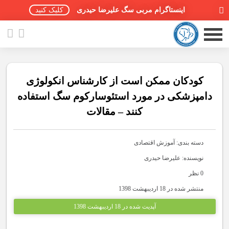
اینستاگرام مربی سگ علیرضا حیدری
کلیک کنید
کودکان ممکن است از کارشناس انکولوژی
دامپزشکی در مورد استئوسارکوم سگ استفاده
کنند – مقالات
صفحه اصلی
مقالات سگ ها
دسته بندی:
آموزش اقتصادی
پادکست سگ ها
نویسنده: علیرضا حیدری
0 نظر
سمینار تهران 96
منتشر شده در 18 اردیبهشت 1398
گواهینامه ها
آپدیت شده در 18 اردیبهشت 1398
تماس با ما