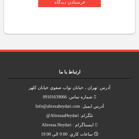
ارتباط با ما
آدرس: تهران ، خيابان نواب صفوي خيابان کلهر
شماره تماس: 09101639066
آدرس ايميل:
Info@alirezaheydari.com
تلگرام: AlirezaaHeydari@
اينستاگرام : Alirezaa.Heydari
ساعات کاري: 9:00 الي 19:00