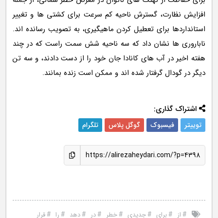
برای حفاظت از نهنگ های ناتوان در معرض خطر شمالی، از جمله
افزایش نظارت، گسترش ناحیه کم سرعت برای کشتی ها و تغییر
استانداردها برای تعطیل کردن ماهیگیری، به تصویب رسانده اند.
ناباروری ها نشان داد که سه ناحیه شش سمت راست که در چند
هفته اخیر در آب های کانادا جان خود را از دست دادند، و سه تن
دیگر در گودال گرفتار شده اند و ممکن است زنده بمانند.
اشتراک گذاری:
توییتر
فیسبوک
گوگل پلاس
تلگرام
https://alirezaheydari.com/?p=4398
#
#
#
#
#
#
#
#
از
برای
جدیدی
خطر
در
دهد
را
قرار