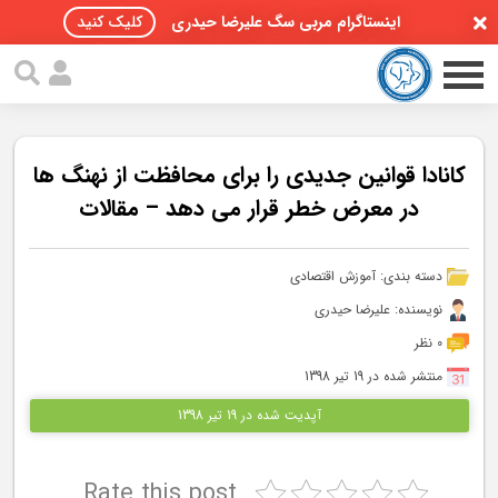
اینستاگرام مربی سگ علیرضا حیدری
کلیک کنید
کانادا قوانین جدیدی را برای محافظت از نهنگ ها
در معرض خطر قرار می دهد – مقالات
صفحه اصلی
دسته بندی:
آموزش اقتصادی
مقالات سگ ها
نویسنده: علیرضا حیدری
پادکست سگ ها
0 نظر
منتشر شده در 19 تیر 1398
سمینار تهران 96
آپدیت شده در 19 تیر 1398
گواهینامه ها
Rate this post
تماس با ما