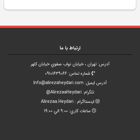
ارتباط با ما
آدرس: تهران ، خيابان نواب صفوي خيابان کلهر
شماره تماس: 09101639066
آدرس ايميل:
Info@alirezaheydari.com
تلگرام: AlirezaaHeydari@
اينستاگرام : Alirezaa.Heydari
ساعات کاري: 9:00 الي 19:00