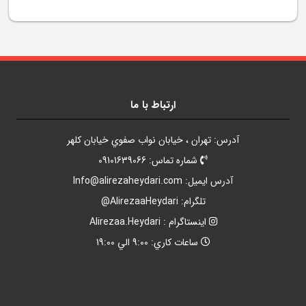
ارتباط با ما
آدرس: تهران ، خيابان نواب صفوي خيابان کلهر
شماره تماس: 09101639066
آدرس ايميل:
Info@alirezaheydari.com
تلگرام: AlirezaaHeydari@
اينستاگرام : Alirezaa.Heydari
ساعات کاري: 9:00 الي 19:00