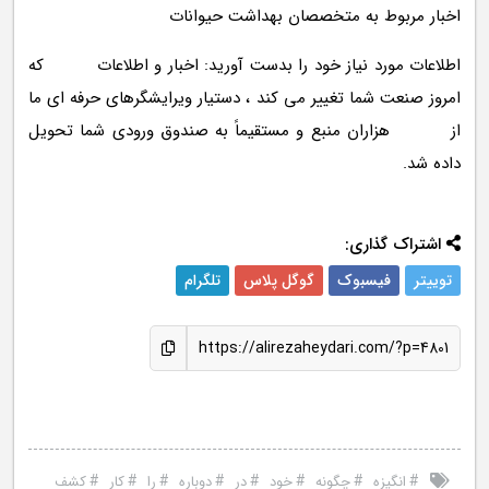
اخبار مربوط به متخصصان بهداشت حیوانات
اطلاعات مورد نیاز خود را بدست آورید: اخبار و اطلاعات که
امروز صنعت شما تغییر می کند ، دستیار ویرایشگرهای حرفه ای ما
از هزاران منبع و مستقیماً به صندوق ورودی شما تحویل
داده شد.
اشتراک گذاری:
توییتر
فیسبوک
گوگل پلاس
تلگرام
https://alirezaheydari.com/?p=4801
#
#
#
#
#
#
#
#
انگیزه
چگونه
خود
در
دوباره
را
کار
کشف