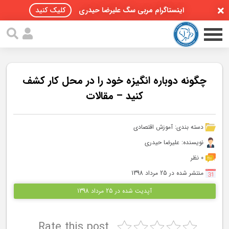
اینستاگرام مربی سگ علیرضا حیدری
کلیک کنید
چگونه دوباره انگیزه خود را در محل کار کشف
کنید – مقالات
صفحه اصلی
دسته بندی:
آموزش اقتصادی
مقالات سگ ها
نویسنده: علیرضا حیدری
پادکست سگ ها
0 نظر
منتشر شده در 25 مرداد 1398
سمینار تهران 96
آپدیت شده در 25 مرداد 1398
گواهینامه ها
Rate this post
تماس با ما