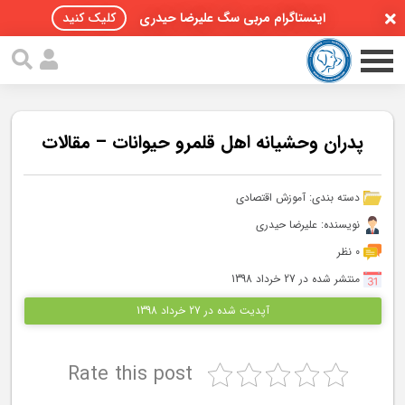
اینستاگرام مربی سگ علیرضا حیدری
کلیک کنید
پدران وحشیانه اهل قلمرو حیوانات – مقالات
صفحه اصلی
دسته بندی:
آموزش اقتصادی
نویسنده: علیرضا حیدری
مقالات سگ ها
0 نظر
پادکست سگ ها
منتشر شده در 27 خرداد 1398
آپدیت شده در 27 خرداد 1398
سمینار تهران 96
گواهینامه ها
Rate this post
تماس با ما