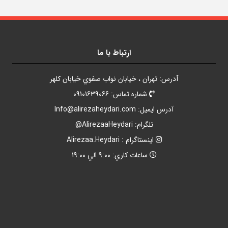
ارتباط با ما
آدرس: تهران ، خيابان نواب صفوي خيابان کلهر
شماره تماس: 09101639066
آدرس ايميل:
Info@alirezaheydari.com
تلگرام: AlirezaaHeydari@
اينستاگرام : Alirezaa.Heydari
ساعات کاري: 9:00 الي 19:00