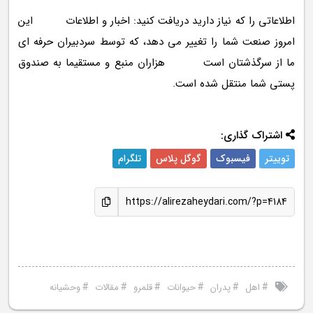
اطلاعاتی را که نیاز دارید دریافت کنید: اخبار و اطلاعات این
امروز صنعت شما را تغییر می دهد، که توسط سردبیران حرفه ای
ما از سرگذشتان است هزاران منبع و مستقیما به صندوق
پستی شما منتقل شده است.
اشتراک گذاری:
توییتر
فیسبوک
گوگل پلاس
تلگرام
https://alirezaheydari.com/?p=4184
#
#
#
#
#
#
اهل
پدران
حیوانات
قلمرو
مقالات
وحشیانه