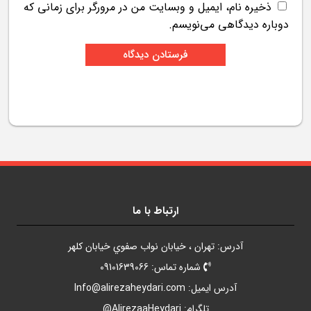
ذخیره نام، ایمیل و وبسایت من در مرورگر برای زمانی که
دوباره دیدگاهی می‌نویسم.
ارتباط با ما
آدرس: تهران ، خيابان نواب صفوي خيابان کلهر
شماره تماس: 09101639066
آدرس ايميل:
Info@alirezaheydari.com
تلگرام: AlirezaaHeydari@