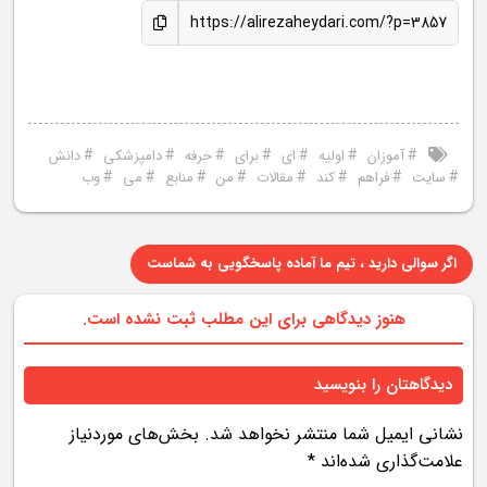
https://alirezaheydari.com/?p=3857
#
#
#
#
#
#
#
آموزان
اولیه
ای
برای
حرفه
دامپزشکی
دانش
#
#
#
#
#
#
#
#
سایت
فراهم
کند
مقالات
من
منابع
می
وب
اگر سوالی دارید ، تیم ما آماده پاسخگویی به شماست
هنوز دیدگاهی برای این مطلب ثبت نشده است.
دیدگاهتان را بنویسید
نشانی ایمیل شما منتشر نخواهد شد.
بخش‌های موردنیاز
علامت‌گذاری شده‌اند
*