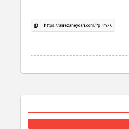
https://alirezaheydari.com/?p=3768