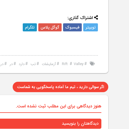
اشتراک گذاری:
توییتر
فیسبوک
گوگل پلاس
تلگرام
#
#
#
#
#
#
#
Valley
Rift
آزمایشات
تب
دارد
در
در
اگر سوالی دارید ، تیم ما آماده پاسخگویی به شماست
هنوز دیدگاهی برای این مطلب ثبت نشده است.
دیدگاهتان را بنویسید