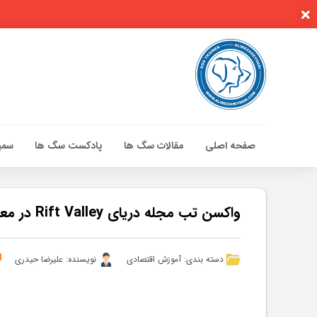
صفحه اصلی
مقالات سگ ها
پادکست سگ ها
سمین
صفحه اصلی
مقالات سگ ها
واکسن تب مجله دریای Rift Valley در معرض آزمایشات میدانی قرار دارد – مقالات
پادکست سگ ها
سمینار تهران 96
دسته بندی:
آموزش اقتصادی
نویسنده: علیرضا حیدری
گواهینامه ها
تماس با ما