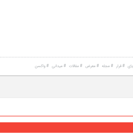
#
#
#
#
#
#
یای
قرار
مجله
معرض
مقالات
میدانی
واکسن