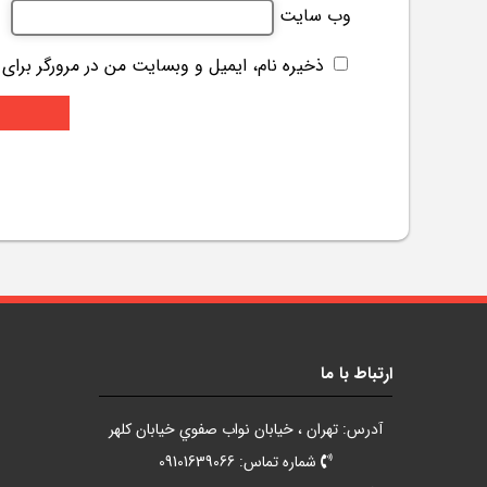
وب‌ سایت
ذخیره نام، ایمیل و وبسایت من در مرورگر برای
ارتباط با ما
آدرس: تهران ، خيابان نواب صفوي خيابان کلهر
شماره تماس: 09101639066