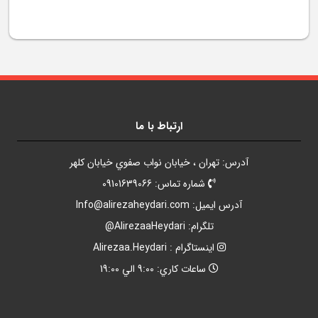
ارتباط با ما
آدرس: تهران ، خيابان نواب صفوي خيابان کلهر
شماره تماس: 09101639066
آدرس ايميل:
Info@alirezaheydari.com
تلگرام: AlirezaaHeydari@
اينستاگرام : Alirezaa.Heydari
ساعات کاري: 9:00 الي 19:00