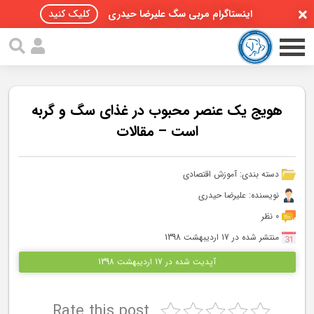
اینستاگرام مربی سگ علیرضا حیدری
کلیک کنید
هویج یک عنصر محبوب در غذای سگ و گربه
است – مقالات
صفحه اصلی
دسته بندی:
آموزش اقتصادی
مقالات سگ ها
نویسنده: علیرضا حیدری
پادکست سگ ها
0 نظر
منتشر شده در 17 اردیبهشت 1398
سمینار تهران 96
آپدیت شده در 17 اردیبهشت 1398
گواهینامه ها
Rate this post
تماس با ما