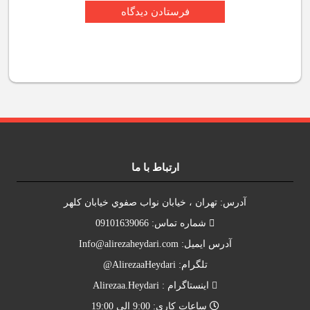
ارتباط با ما
آدرس: تهران ، خيابان نواب صفوي خيابان کلهر
شماره تماس: 09101639066
آدرس ايميل:
Info@alirezaheydari.com
تلگرام: AlirezaaHeydari@
اينستاگرام : Alirezaa.Heydari
ساعات کاري: 9:00 الي 19:00