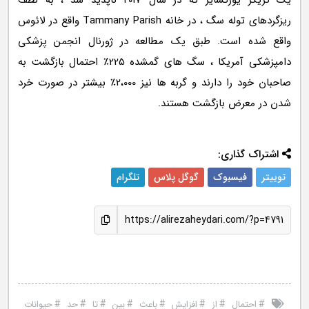
یک تریکر یورکشایر که در سال 2017 ناپدید شد ، به لطف
ریزگردهای توله سگ ، در خانه Tammany Parish واقع در لائوس
واقع شده است. طبق یک مطالعه در ژورنال انجمن پزشکی
دامپزشکی آمریكا ، سگ های گمشده 225٪ احتمال بازگشت به
صاحبان خود را دارند و گربه ها نیز 2،000٪ بیشتر در صورت خرد
شدن در معرض بازگشت هستند.
اشتراک گذاری:
توییتر
فیسبوک
گوگل پلاس
تلگرام
https://alirezaheydari.com/?p=4791
#
#
#
#
#
#
#
#
احتمال
از
افزایش
باعث
بین
تا
حد
حیوانات