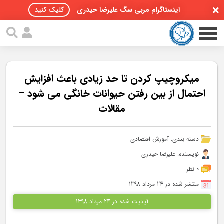
اینستاگرام مربی سگ علیرضا حیدری
کلیک کنید
میکروچیپ کردن تا حد زیادی باعث افزایش
احتمال از بین رفتن حیوانات خانگی می شود –
مقالات
صفحه اصلی
مقالات سگ ها
دسته بندی:
آموزش اقتصادی
پادکست سگ ها
نویسنده: علیرضا حیدری
0 نظر
سمینار تهران 96
منتشر شده در 24 مرداد 1398
گواهینامه ها
آپدیت شده در 24 مرداد 1398
تماس با ما