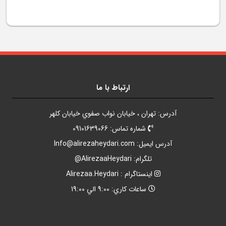
ارتباط با ما
آدرس: تهران ، خيابان نواب صفوي خيابان کلهر
شماره تماس: 09101639066
آدرس ايميل:
Info@alirezaheydari.com
تلگرام: AlirezaaHeydari@
اينستاگرام : Alirezaa.Heydari
ساعات کاري: 9:00 الي 19:00