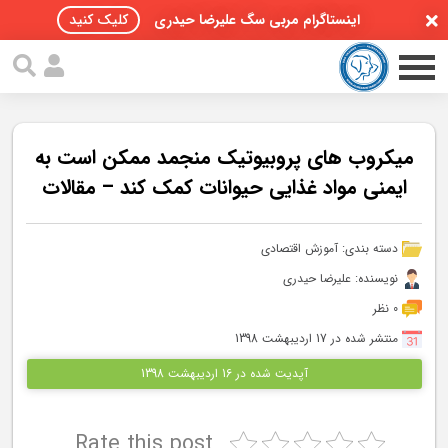
اینستاگرام مربی سگ علیرضا حیدری
کلیک کنید
میکروب های پروبیوتیک منجمد ممکن است به
ایمنی مواد غذایی حیوانات کمک کند – مقالات
صفحه اصلی
دسته بندی:
آموزش اقتصادی
مقالات سگ ها
نویسنده: علیرضا حیدری
پادکست سگ ها
0 نظر
منتشر شده در 17 اردیبهشت 1398
سمینار تهران 96
آپدیت شده در 16 اردیبهشت 1398
گواهینامه ها
Rate this post
تماس با ما