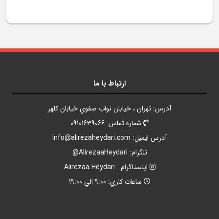
ارتباط با ما
آدرس: تهران ، خيابان نواب صفوي خيابان کلهر
شماره تماس: 09101639066
آدرس ايميل:
Info@alirezaheydari.com
تلگرام: AlirezaaHeydari@
اينستاگرام : Alirezaa.Heydari
ساعات کاري: 9:00 الي 19:00