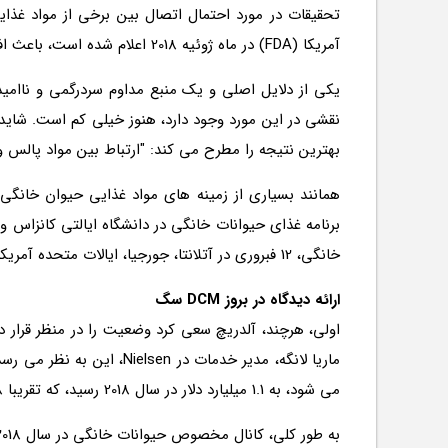
آمریکا (FDA) در ماه ژوئیه 2018 اعلام شده است، باعث افزایش میزان نگرانی حیوان خانگی نشده است. شرکت های مواد غذایی، صاحبان حیوانات خانگی، دامپزشکان و خرده فروشان.
بهترین نتیجه را مطرح می کند: "ارتباط بین مواد پالس 
برنامه غذای حیوانات خانگی در دانشگاه ایالتی کانزاس و 
خانگی، 12 فبروری در آتلانتا، جورجیا، ایالات متحده آمریکا.
ارائه دیدگاه در بروز DCM سگ
می شود، به 1.1 میلیارد دلار در سال 2018 رسید، که تقریبا 18 درصد آن است. (لانگه این اطلاعات را در طی یک پروتکل 19 فوریه در مورد روند تغذیه حیوانات خانگی برای 2019 ارائه داد)