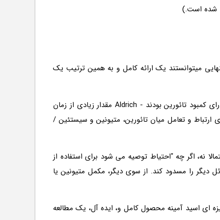
 تنهایی میتوانستند یک ارائه کامل و به همین ترتیب یک
از آنجا که شناخته شده است که سطوح پایین تائورین می تواند به توسعه DCM منجر شود - گرچه تمام سگ ها در موارد اخیر دارای کمبود تائورین بودند - Aldrich مقدار زیادی از زمان
 ارتباط و تعامل میان تائورین، متیونین و سیستئین /
- با گفتن احتمالا نه، اگر چه "احتیاط توصیه می شود برای استفاده از
ل دیگر را مسدود کند. از سوی دیگر، مكمل متیونین یا
یزه ای اسید آمینه محصول کامل و، ایده آل، یک مطالعه