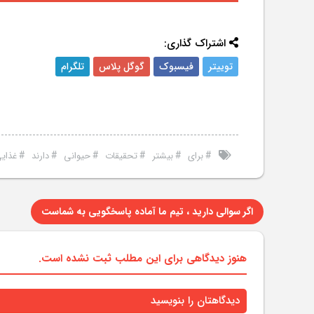
اشتراک گذاری:
توییتر
فیسبوک
گوگل پلاس
تلگرام
#
#
#
#
#
#
برای
بیشتر
تحقیقات
حیوانی
دارند
غذای
اگر سوالی دارید ، تیم ما آماده پاسخگویی به شماست
هنوز دیدگاهی برای این مطلب ثبت نشده است.
دیدگاهتان را بنویسید