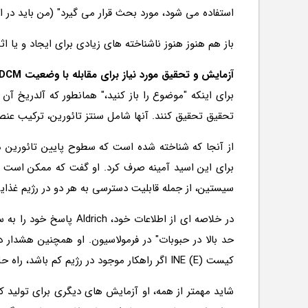
استفاده می شود، مورد بحث قرار می گیرد" (من باید در اینجا خاطر نشان کنم
باز هم هنوز هنوز ناشناخته های زیادی برای ایجاد و یا اثبات هر گونه علل بر
آزمایش و تحقیق مورد نیاز برای مقابله با وضعیت DCM
برای اینکه "موضوع را باز کنید،" همانطور که آلدریخ آن
تحقیق تحقیق کنند. آنها شامل سنتز تائورین، ترکیب عنصر،
برای این اسید آمینه صرف کرد. او گفت که ممکن است مه
سیستین، از جمله قابلیت دسترسی به هر دو در رژیم غذا
در خلاصه ای از اطلاعات
حد بالا در حبوبات" در فرمولاسیون. او همچنین هشدار 
كیست (E) INE اگر راهكار موجود در رژیم كم باشد، راه حل مناسبی خواهد بود.
شاید مهمتر از همه، او آزمایش های دیگری برای تولید ک