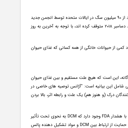
به گفته Aldrich، این بدان معنی است که حدود 22 میلیون سگ خوراک حیوان خانگی حیوان خانگی بدون دانه وجود دارد: 25 درصد از 90 میلیون سگ در ایالات متحده توسط انجمن جدید
محصولات حیوان خانگی انجمن پتروشیمی ایالات متحده شناسایی شده است. با این حال، تنها 294 سگ DCM را از طریق اواسط دسامبر 2018 متوقف کرده اند، با توجه به آخرین به روز
داد کمی از حیوانات خانگی از همه کسانی که غذای حیوان
 کارشناسان صنعت چندگانه، این است که هیچ علت مستقیم و بین غذای حیوان
 هشدار اولیه FDA حتی گفت که، و آخرین به روز رسانی شامل این بیانیه است: "آژانس توصیه های خاصی در
ال بسیاری از مصرف کنندگان درک (و هنوز هم) یک علت و رابطه اثر، بالا بردن
حتی ارتباط بین موارد DCM و برخی از مواد شناسایی شده توسط FDA مشخص نشده است. آلدریچ گفت، فرضیه (بیان یا ضمنی) با هشدار FDA وجود دارد که DCM به نحوی تحت تأثیر
رژیم های غذایی سگ قرار می گیرد، اما ما نمی دانیم چگونه و چه جایی. به طور مشابه، مقاله پژوهشی، "اطلاعات محدودی که برای حمایت از ارتباط بین DCM و مواد تشکیل دهنده پالس