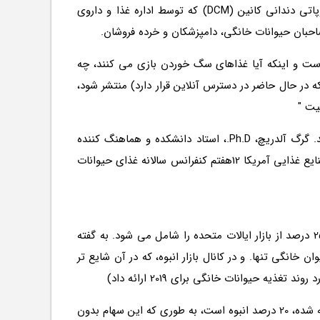
تحقیقات در مورد احتمال اتصال بین برخی از مواد غذایی در مواد غذایی حیوان خانگی بدون دانه و موارد غیر آلیپیک کاردیومیوپاتی دندانی کانین (DCM) که توسط اداره غذا و داروی
سردرگمی و ناامیدی، این است که هنوز در مورد این که چرا این موارد DCM اتفاق افتاده است و اینکه آیا غذاهای سگ خوردن بازی می کنند، چه
عنوان یک مقاله پژوهشی جدید که در شماره 2019 نشریه علمی حیوانات (که در حال حاضر در دسترس آنلاین قرار دارد) منتشر شود،
یت "
همانند بسیاری از زمینه های مواد غذایی حیوان خانگی، مخصوصا برای انواع جدیدتر از بازار، این شکاف های دانش کلید هستند. گرگ آلدریچ، Ph.D.، استاد دانشکده و هماهنگ کننده
ع غذایی آمریکا 12
هفتم
کنفرانس سالانه غذای حیوانات
اولی، هرچند، آلدریچ سعی کرد وضعیت را در منظر قرار دهد. براساس برآورد خود، مواد غذایی حیوانات خانگی بدون دانه، حداقل 25 درصد از بازار ایالات متحده را شامل می شود. به گفته
ه عنوان رده در حال حاضر 45 درصد سهم در کانال تخصص حیوان خانگی تنها. و در کانال بازار انبوه، که در آن شایع تر
به طور کلی، کانال مخصوص حیوانات خانگی در سال 2018 23 درصد سهم بازار مواد غذایی حیوانات خانگی را دارد، که طبق آمار بسته شده، 20 درصد انبوه است، به طوری که این سهام بدون