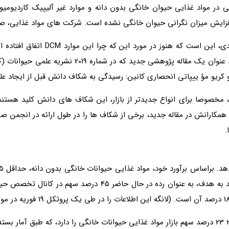
یکی از دلایل اصلی و یک منبع مداوم 
نقشی در این مورد وجود دارد، هنوز خیلی کم است. شاید 
و کریو مؤ ییپاتی انحصاری کانین: رسیدگی به شکاف دانش قبل از ایجاد عل
همکارانش در مقاله جدید، برخی از شکاف ها را در طول ارائه در انجمن صنای
ماریا لانگه، مدیر خدمات در Nielsen، این به نظر می رسد به هدف، ب