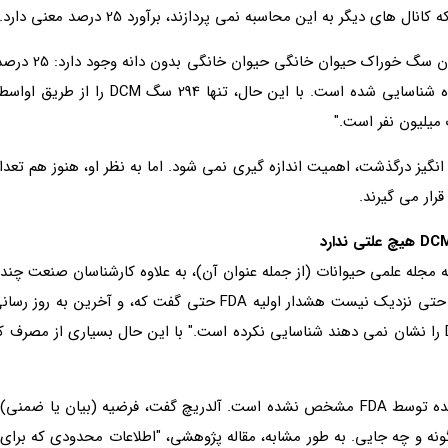
 انگیز درگذشت، اهمیت اندازه گیری نمی شود. اما به نظر او، هنوز هم تع
رار می گیرند.
نکات کلیدی نه تنها توسط Aldrich بلکه مقاله مجله علمی حیوانات (از جمله عنوان آن)، به علاوه
خانگی بدون دانه و این موارد DCM ثابت نشده است - حتی نزدیک نیست
مورد تغییرات رژیم غذایی برای سگ هایی که علائم DCM را نشان نمی دهند شناسایی نکرده است." با این ح