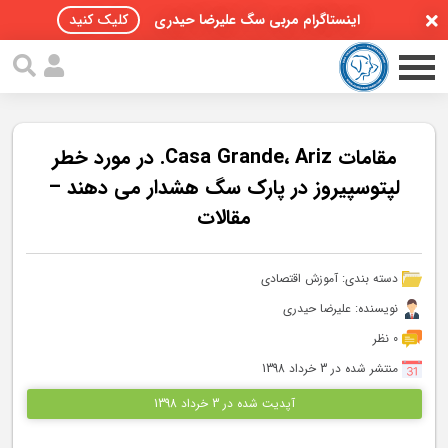
اینستاگرام مربی سگ علیرضا حیدری
کلیک کنید
مقامات Casa Grande، Ariz. در مورد خطر
لپتوسپیروز در پارک سگ هشدار می دهند –
مقالات
صفحه اصلی
مقالات سگ ها
دسته بندی:
آموزش اقتصادی
پادکست سگ ها
نویسنده: علیرضا حیدری
0 نظر
سمینار تهران 96
منتشر شده در 3 خرداد 1398
گواهینامه ها
آپدیت شده در 3 خرداد 1398
تماس با ما