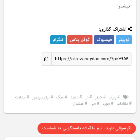
-بیشتر-
اشتراک گذاری:
توییتر
فیسبوک
گوگل پلاس
تلگرام
https://alirezaheydari.com/?p=3954
#
#
#
#
#
#
#
پارک
خطر
در
دهند
سگ
لپتوسپیروز
مقالات
#
#
#
#
مقامات
مورد
می
هشدار
اگر سوالی دارید ، تیم ما آماده پاسخگویی به شماست