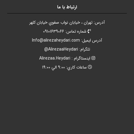
ارتباط با ما
آدرس: تهران ، خيابان نواب صفوي خيابان کلهر
شماره تماس: 09101639066
آدرس ايميل:
Info@alirezaheydari.com
تلگرام: AlirezaaHeydari@
اينستاگرام : Alirezaa.Heydari
ساعات کاري: 9:00 الي 19:00