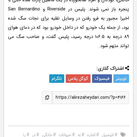
خانگی، کودکان و افراد سالخورده در یک ماشین پارک شده حتی با
پنجره باز نمی شوند. پلیس در Riverside و San Bernardino
اخیرا مجبور به فرو رفتن در وسایل نقلیه برای نجات سگ شده
بود، از جمله یک خودرو که در داخل خودرو بود که در دمای هوای
89 درجه به 106.5 درجه رسید، پلیس گفت، و صاحب سگ می
تواند متهم شود.
اشتراک گذاری:
توییتر
فیسبوک
گوگل پلاس
تلگرام
https://alirezaheydari.com/?p=4166
#
#
#
#
#
#
#
اتومبیل
اشاره
به
حیوانات
خانگی
در
را