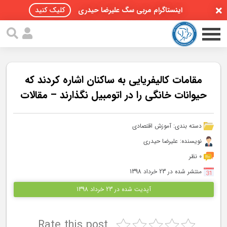
اینستاگرام مربی سگ علیرضا حیدری
کلیک کنید
مقامات کاليفريايی به ساکنان اشاره کردند که
حیوانات خانگی را در اتومبیل نگذارند – مقالات
صفحه اصلی
دسته بندی:
آموزش اقتصادی
مقالات سگ ها
نویسنده: علیرضا حیدری
پادکست سگ ها
0 نظر
منتشر شده در 23 خرداد 1398
سمینار تهران 96
آپدیت شده در 23 خرداد 1398
گواهینامه ها
Rate this post
تماس با ما