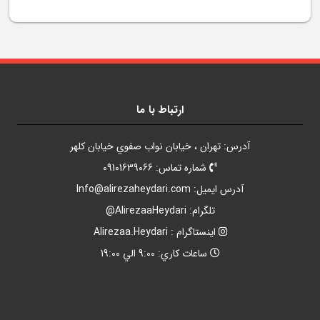
ارتباط با ما
آدرس: تهران ، خيابان نواب صفوي خيابان کلهر
شماره تماس: 09101639066
آدرس ايميل:
Info@alirezaheydari.com
تلگرام: AlirezaaHeydari@
اينستاگرام : Alirezaa.Heydari
ساعات کاري: 9:00 الي 19:00