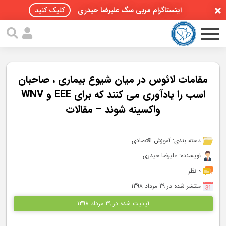
اینستاگرام مربی سگ علیرضا حیدری
کلیک کنید
مقامات لائوس در میان شیوع بیماری ، صاحبان
اسب را یادآوری می کنند که برای EEE و WNV
واکسینه شوند – مقالات
صفحه اصلی
مقالات سگ ها
دسته بندی:
آموزش اقتصادی
پادکست سگ ها
نویسنده: علیرضا حیدری
0 نظر
سمینار تهران 96
منتشر شده در 29 مرداد 1398
گواهینامه ها
آپدیت شده در 29 مرداد 1398
تماس با ما