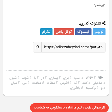
-بیشتر-
اشتراک گذاری:
توییتر
فیسبوک
گوگل پلاس
تلگرام
https://alirezaheydari.com/?p=4849
#
#
#
#
#
#
#
#
WNV
اسب
برای
بیماری
در
را
شوند
شیوع
#
#
#
#
#
#
#
#
صاحبان
کنند
که
لائوس
مقالات
مقامات
می
میان
#
#
#
و
واکسینه
یادآوری
اگر سوالی دارید ، تیم ما آماده پاسخگویی به شماست