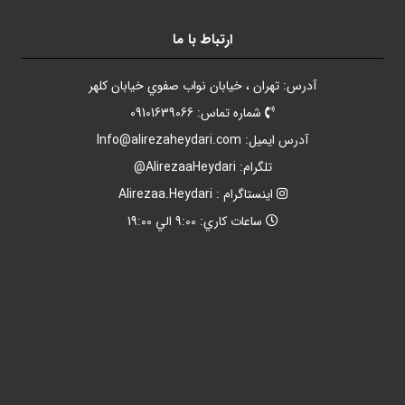
ارتباط با ما
آدرس: تهران ، خيابان نواب صفوي خيابان کلهر
شماره تماس: 09101639066
آدرس ايميل:
Info@alirezaheydari.com
تلگرام: AlirezaaHeydari@
اينستاگرام : Alirezaa.Heydari
ساعات کاري: 9:00 الي 19:00