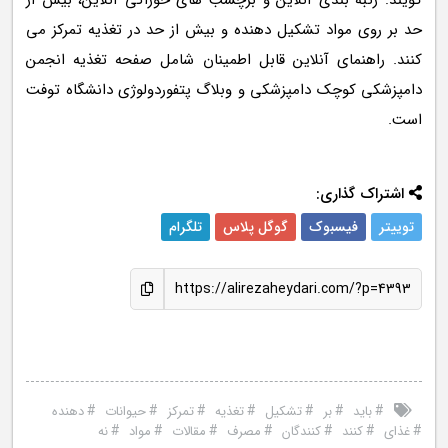
گویند: رتبه بندی آنلاین و برچسب های خوراکی آنلاین، بیش از
حد بر روی مواد تشکیل دهنده و بیش از حد در تغذیه تمرکز می
کنند. راهنمای آنلاین قابل اطمینان شامل صفحه تغذیه انجمن
دامپزشکی کوچک دامپزشکی و وبلاگ پتفوردولوژی دانشگاه توفت
است.
اشتراک گذاری:
توییتر
فیسبوک
گوگل پلاس
تلگرام
https://alirezaheydari.com/?p=4393
#
#
#
#
#
#
#
باید
بر
تشکیل
تغذیه
تمرکز
حیوانات
دهنده
#
#
#
#
#
#
#
غذای
کنند
کنندگان
مصرف
مقالات
مواد
نه