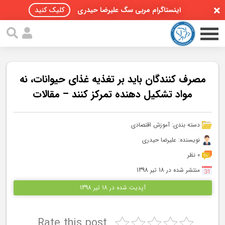
اینستاگرام مربی سگ علیرضا حیدری
کلیک کنید
مصرف کنندگان باید بر تغذیه غذای حیوانات، نه
مواد تشکیل دهنده تمرکز کنند – مقالات
صفحه اصلی
دسته بندی:
آموزش اقتصادی
مقالات سگ ها
نویسنده: علیرضا حیدری
پادکست سگ ها
0 نظر
منتشر شده در 18 تیر 1398
سمینار تهران 96
آپدیت شده در 18 تیر 1398
گواهینامه ها
Rate this post
تماس با ما