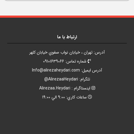
ارتباط با ما
آدرس: تهران ، خيابان نواب صفوي خيابان کلهر
شماره تماس: 09101639066
آدرس ايميل:
Info@alirezaheydari.com
تلگرام: AlirezaaHeydari@
اينستاگرام : Alirezaa.Heydari
ساعات کاري: 9:00 الي 19:00