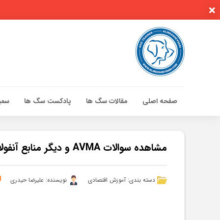
صفحه اصلی
مقالات سگ ها
پادکست سگ ها
سمین
صفحه اصلی
مقالات سگ ها
مشاهده سوالات AVMA و دیگر منابع آنفولانزای خوکی – مقالات
پادکست سگ ها
سمینار تهران 96
دسته بندی:
آموزش اقتصادی
نویسنده: علیرضا حیدری
گواهینامه ها
تماس با ما