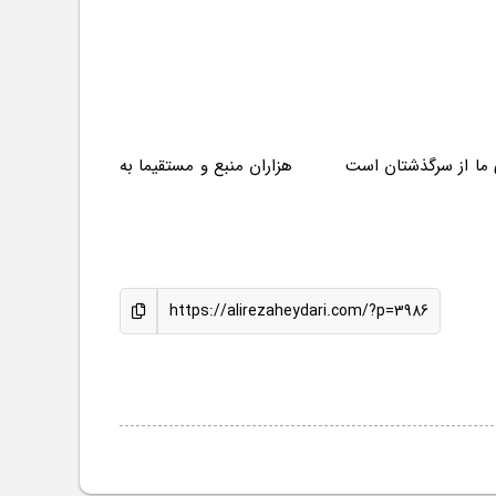
 ای ما از سرگذشتان است هزاران منبع و مستقیما به
https://alirezaheydari.com/?p=3986