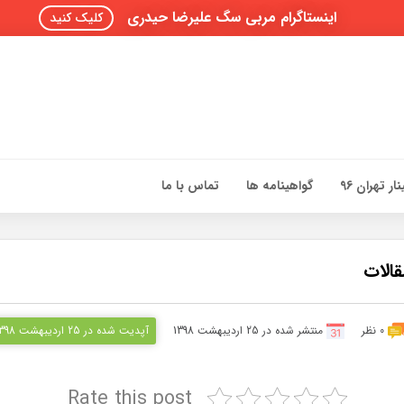
اینستاگرام مربی سگ علیرضا حیدری
کلیک کنید
ار تهران 96
گواهینامه ها
تماس با ما
0 نظر
منتشر شده در 25 اردیبهشت 1398
آپدیت شده در 25 اردیبهشت 1398
Rate this post