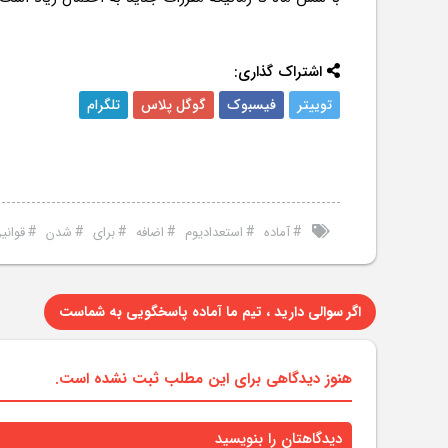
اشتراک گذاری:
توییتر
فیسبوک
گوگل پلاس
تلگرام
#
#
#
#
#
#
آماده
استعدادیوم
اضافه
برای
شدن
قوانی
اگر سوالی دارید ، تیم ما آماده پاسخگویی به شماست
هنوز دیدگاهی برای این مطلب ثبت نشده است.
دیدگاهتان را بنویسید