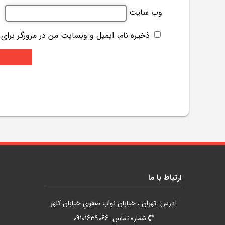
وب‌ سایت
ذخیره نام، ایمیل و وبسایت من در مرورگر برای
ارتباط با ما
آدرس: تهران ، خيابان نواب صفوي خيابان کلهر
شماره تماس: 09101639066