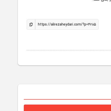
https://alirezaheydari.com/?p=4285