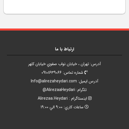
ارتباط با ما
آدرس: تهران ، خيابان نواب صفوي خيابان کلهر
شماره تماس: 09101639066
آدرس ايميل:
Info@alirezaheydari.com
تلگرام: AlirezaaHeydari@
اينستاگرام : Alirezaa.Heydari
ساعات کاري: 9:00 الي 19:00