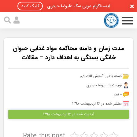
اینستاگرام مربی سگ علیرضا حیدری
کلیک کنید
مدت زمان و دامنه محاکمه مواد غذایی حیوان
خانگی بستگی به اهداف دارد – مقالات
صفحه اصلی
دسته بندی:
آموزش اقتصادی
مقالات سگ ها
نویسنده: علیرضا حیدری
پادکست سگ ها
0 نظر
منتشر شده در 16 اردیبهشت 1398
سمینار تهران 96
آپدیت شده در 16 اردیبهشت 1398
گواهینامه ها
Rate this post
تماس با ما