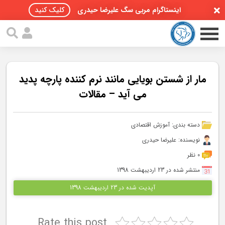
اینستاگرام مربی سگ علیرضا حیدری
کلیک کنید
مار از شستن بویایی مانند نرم کننده پارچه پدید
می آید – مقالات
صفحه اصلی
دسته بندی:
آموزش اقتصادی
مقالات سگ ها
نویسنده: علیرضا حیدری
پادکست سگ ها
0 نظر
منتشر شده در 23 اردیبهشت 1398
سمینار تهران 96
آپدیت شده در 23 اردیبهشت 1398
گواهینامه ها
Rate this post
تماس با ما