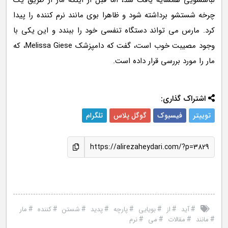
لباسشویی همسایه یافت شد، اما قبل از اینکه مار از طریق یک
چرخه شستشو برداشته شود و ظاهرا بوی مانند نرم کننده را پیدا
کرد. مارس می تواند دستگاه تنفسی خود را ببندد و این یکی با
وجود مصیبت خوب است، گفت که دامپزشک Melissa Giese، که
مار را مورد بررسی قرار داده است.
اشتراک گذاری:
توییتر
فیسبوک
گوگل پلاس
تلگرام
https://alirezaheydari.com/?p=3829
#
#
#
#
#
#
#
#
آید
از
بویایی
پارچه
پدید
شستن
کننده
مار
#
#
#
#
مانند
مقالات
می
نرم