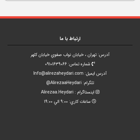
ارتباط با ما
آدرس: تهران ، خيابان نواب صفوي خيابان کلهر
شماره تماس: 09101639066
آدرس ايميل:
Info@alirezaheydari.com
تلگرام: AlirezaaHeydari@
اينستاگرام : Alirezaa.Heydari
ساعات کاري: 9:00 الي 19:00