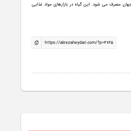
جهان مصرف می شود. این گیاه در بازارهای مواد غذایی
https://alirezaheydari.com/?p=4765