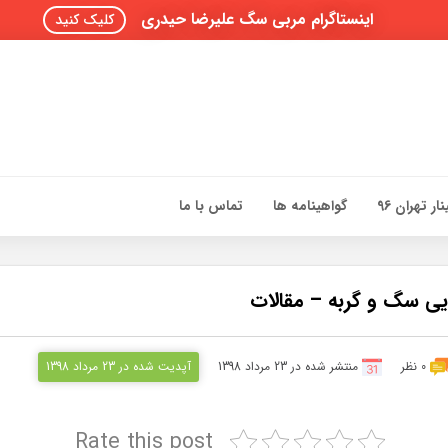
اینستاگرام مربی سگ علیرضا حیدری
کلیک کنید
ار تهران 96
گواهینامه ها
تماس با ما
ذایی سگ و گربه – مقالات
0 نظر
منتشر شده در 23 مرداد 1398
آپدیت شده در 23 مرداد 1398
Rate this post