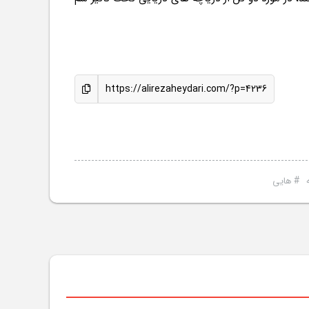
https://alirezaheydari.com/?p=4236
#
هایی