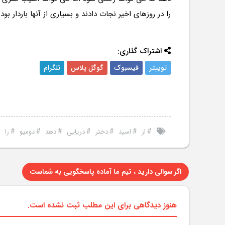
را در روزهای اخیر نجات دادند و بسیاری از آنها باردار بودن
اشتراک گذاری:
توییتر
فیسبوک
گوگل پلاس
تلگرام
#
#
#
#
#
#
#
#
از
اسید
دختر
دریایی
دهد
دومیو
را
اگر سوالی دارید ، تیم ما آماده پاسخگویی به شماست
هنوز دیدگاهی برای این مطلب ثبت نشده است.