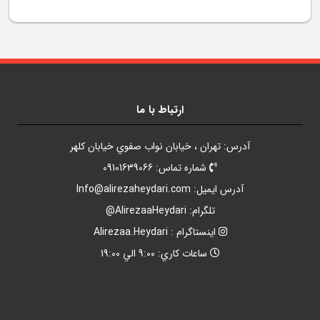
ارتباط با ما
آدرس: تهران ، خيابان نواب صفوي خيابان کلهر
شماره تماس: 09101639066
آدرس ايميل:
Info@alirezaheydari.com
تلگرام: AlirezaaHeydari@
اينستاگرام : Alirezaa.Heydari
ساعات کاري: 9:00 الي 19:00