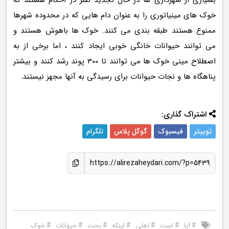
بسیاری از شهرداری ها در حال تجدید نظر در احکام هستند که
خوک های مینیاتوری را به عنوان دام هایی که در محدوده شهرها
ممنوع هستند طبقه بندی می کنند. خوک ها باهوش هستند و
می توانند حیوانات خانگی خوبی ایجاد کنند ، اما برخی از به
اصطلاح مینی خوک ها می توانند تا 300 پوند رشد کنند و بیشتر
پناهگاه ها و نجات حیوانات برای رسیدگی به آنها مجهز نیستند.
اشتراک گذاری:
توییتر
فیسبوک
گوگل پلاس
تلگرام
https://alirezaheydari.com/?p=5439
#
#
#
#
#
#
#
آیا
است
اهلی
اینکه
بحث
حیوانات
خوک