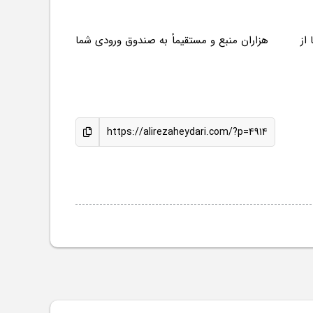
 ما از هزاران منبع و مستقیماً به صندوق ورودی شما
https://alirezaheydari.com/?p=4914