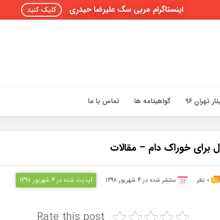
اینستاگرام مربی سگ علیرضا حیدری
کلیک کنید
ار تهران 96
گواهینامه ها
تماس با ما
برای خوراک دام – مقالات
0 نظر
منتشر شده در 4 شهریور 1398
آپدیت شده در 4 شهریور 1398
Rate this post