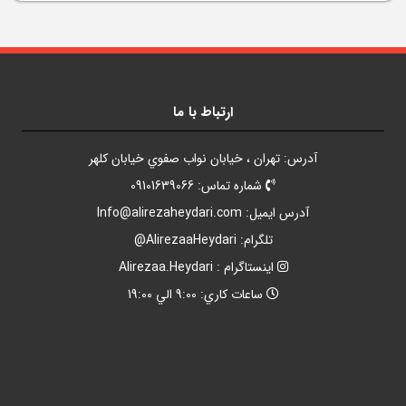
ارتباط با ما
آدرس: تهران ، خيابان نواب صفوي خيابان کلهر
شماره تماس: 09101639066
آدرس ايميل:
Info@alirezaheydari.com
تلگرام: AlirezaaHeydari@
اينستاگرام : Alirezaa.Heydari
ساعات کاري: 9:00 الي 19:00