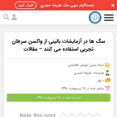
اینستاگرام مربی سگ علیرضا حیدری
کلیک کنید
سگ ها در آزمایشات بالینی از واکسن سرطان
تجربی استفاده می کنند – مقالات
صفحه اصلی
دسته بندی:
آموزش اقتصادی
مقالات سگ ها
نویسنده: علیرضا حیدری
پادکست سگ ها
0 نظر
منتشر شده در 17 اردیبهشت 1398
سمینار تهران 96
آپدیت شده در 16 اردیبهشت 1398
گواهینامه ها
Rate this post
تماس با ما