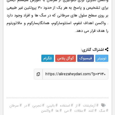
واکسن تجربی برای جلوگیری از سرطان با آموزش سیستم ایمنی
برای تشخیص و پاسخ به هر یک از حدود 30 پروتئین غیر طبیعی
بر روی سطح سلول های سرطانی که در سگ ها و افراد وجود دارد
. واکسن اهداف لنفوم، استئوسارکوم، همانگایسارکوم و مالاتویتوم
را هدف قرار می دهد.
اشتراک گذاری:
توییتر
فیسبوک
گوگل پلاس
تلگرام
https://alirezaheydari.com/?p=3740
#
#
#
#
#
#
#
آزمایشات
از
استفاده
بالینی
تجربی
در
سرطان
#
#
#
#
#
#
سگ
کنند
مقالات
می
ها
واکسن