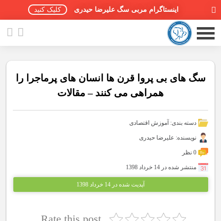
اینستاگرام مربی سگ علیرضا حیدری
کلیک کنید
سگ های بی پروا قرن ها انسان های پرماجرا را
همراهی می کنند – مقالات
صفحه اصلی
دسته بندی:
آموزش اقتصادی
مقالات سگ ها
نویسنده: علیرضا حیدری
پادکست سگ ها
0 نظر
منتشر شده در 14 خرداد 1398
سمینار تهران 96
آپدیت شده در 14 خرداد 1398
گواهینامه ها
Rate this post
تماس با ما