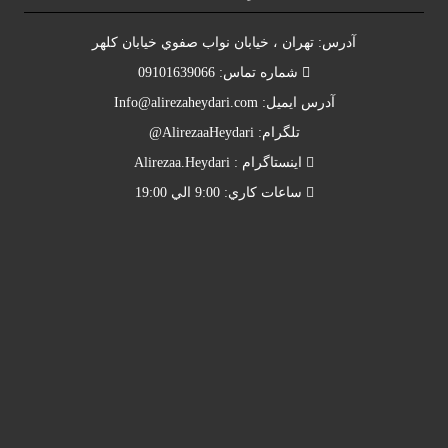
آدرس: تهران ، خيابان نواب صفوي خيابان کلهر
شماره تماس: 09101639066
آدرس ايميل:
Info@alirezaheydari.com
تلگرام: AlirezaaHeydari@
اينستاگرام : Alirezaa.Heydari
ساعات کاري: 9:00 الي 19:00