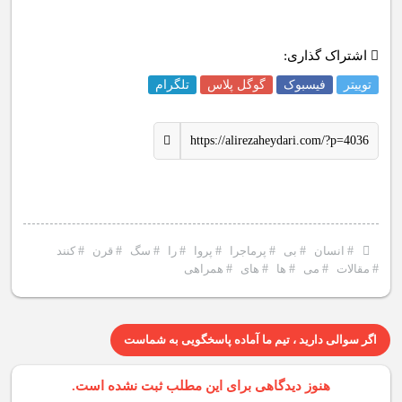
اشتراک گذاری:
توییتر
فیسبوک
گوگل پلاس
تلگرام
https://alirezaheydari.com/?p=4036
#
انسان
#
بی
#
پرماجرا
#
پروا
#
را
#
سگ
#
قرن
#
کنند
#
مقالات
#
می
#
ها
#
های
#
همراهی
اگر سوالی دارید ، تیم ما آماده پاسخگویی به شماست
هنوز دیدگاهی برای این مطلب ثبت نشده است.