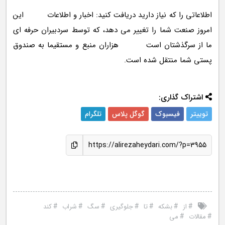
اطلاعاتی را که نیاز دارید دریافت کنید: اخبار و اطلاعات این
امروز صنعت شما را تغییر می دهد، که توسط سردبیران حرفه ای
ما از سرگذشتان است هزاران منبع و مستقیما به صندوق
پستی شما منتقل شده است.
اشتراک گذاری:
توییتر
فیسبوک
گوگل پلاس
تلگرام
https://alirezaheydari.com/?p=3955
#
#
#
#
#
#
#
از
بشکه
تا
جلوگیری
سگ
شراب
کند
#
#
مقالات
می