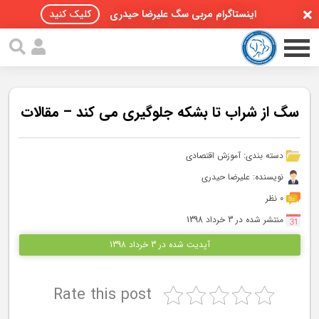
اینستاگرام مربی سگ علیرضا حیدری
کلیک کنید
سگ از شراب تا بشکه جلوگیری می کند – مقالات
صفحه اصلی
دسته بندی:
آموزش اقتصادی
نویسنده: علیرضا حیدری
مقالات سگ ها
0 نظر
پادکست سگ ها
منتشر شده در 3 خرداد 1398
آپدیت شده در 3 خرداد 1398
سمینار تهران 96
گواهینامه ها
Rate this post
تماس با ما