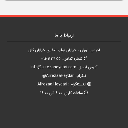
ارتباط با ما
آدرس: تهران ، خيابان نواب صفوي خيابان کلهر
شماره تماس: 09101639066
آدرس ايميل:
Info@alirezaheydari.com
تلگرام: AlirezaaHeydari@
اينستاگرام : Alirezaa.Heydari
ساعات کاري: 9:00 الي 19:00