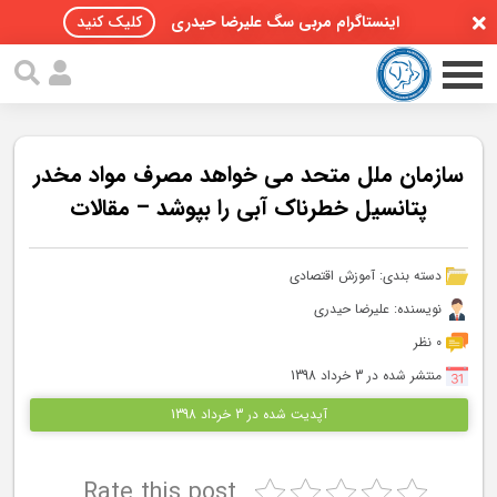
اینستاگرام مربی سگ علیرضا حیدری
کلیک کنید
سازمان ملل متحد می خواهد مصرف مواد مخدر
پتانسيل خطرناک آبی را بپوشد – مقالات
صفحه اصلی
دسته بندی:
آموزش اقتصادی
مقالات سگ ها
نویسنده: علیرضا حیدری
پادکست سگ ها
0 نظر
منتشر شده در 3 خرداد 1398
سمینار تهران 96
آپدیت شده در 3 خرداد 1398
گواهینامه ها
Rate this post
تماس با ما