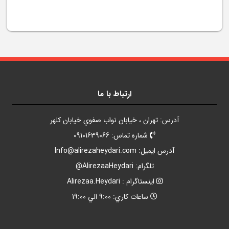
ارتباط با ما
آدرس: تهران ، خيابان نواب صفوي خيابان کلهر
شماره تماس: 09101639066
آدرس ايميل:
Info@alirezaheydari.com
تلگرام: AlirezaaHeydari@
اينستاگرام : Alirezaa.Heydari
ساعات کاري: 9:00 الي 19:00