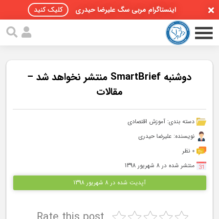
اینستاگرام مربی سگ علیرضا حیدری
کلیک کنید
دوشنبه SmartBrief منتشر نخواهد شد –
مقالات
صفحه اصلی
دسته بندی:
آموزش اقتصادی
مقالات سگ ها
نویسنده: علیرضا حیدری
پادکست سگ ها
0 نظر
منتشر شده در 8 شهریور 1398
سمینار تهران 96
آپدیت شده در 8 شهریور 1398
گواهینامه ها
Rate this post
تماس با ما