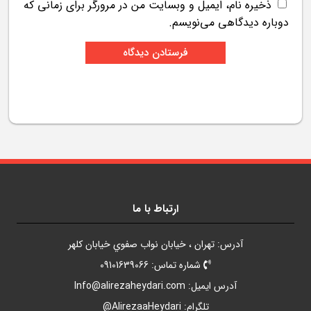
ذخیره نام، ایمیل و وبسایت من در مرورگر برای زمانی که
دوباره دیدگاهی می‌نویسم.
ارتباط با ما
آدرس: تهران ، خيابان نواب صفوي خيابان کلهر
شماره تماس: 09101639066
آدرس ايميل:
Info@alirezaheydari.com
تلگرام: AlirezaaHeydari@