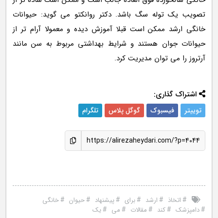
خانگی سالخورده فوق العاده جالب است و ممکن است ساده تر از
تصویب یک توله سگ باشد. دکتر روانکتو می گوید: حیوانات
خانگی ارشد ممکن است قبلا آموزش دیده و معمولا آرام تر از
حیوانات جوان هستند و شرایط بهداشتی مربوط به سن مانند
آرتروز را می توان مدیریت کرد.
اشتراک گذاری:
توییتر
فیسبوک
گوگل پلاس
تلگرام
https://alirezaheydari.com/?p=4044
#
#
#
#
#
#
اتخاذ
ارشد
برای
پیشنهاد
حیوان
خانگی
#
#
#
#
#
دامپزشک
کند
مقالات
می
یک