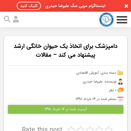
اینستاگرام مربی سگ علیرضا حیدری
کلیک کنید
دامپزشک برای اتخاذ یک حیوان خانگی ارشد
پیشنهاد می کند – مقالات
صفحه اصلی
دسته بندی:
آموزش اقتصادی
مقالات سگ ها
نویسنده: علیرضا حیدری
پادکست سگ ها
0 نظر
منتشر شده در 14 خرداد 1398
سمینار تهران 96
آپدیت شده در 14 خرداد 1398
گواهینامه ها
Rate this post
تماس با ما