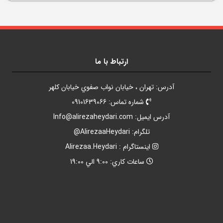
ارتباط با ما
آدرس: تهران ، خيابان نواب صفوي خيابان کلهر
شماره تماس: 09101639066
آدرس ايميل:
Info@alirezaheydari.com
تلگرام: AlirezaaHeydari@
اينستاگرام : Alirezaa.Heydari
ساعات کاري: 9:00 الي 19:00