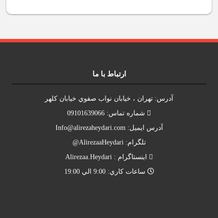
ارتباط با ما
آدرس: تهران ، خيابان نواب صفوي خيابان کلهر
شماره تماس: 09101639066
آدرس ايميل:
Info@alirezaheydari.com
تلگرام: AlirezaaHeydari@
اينستاگرام : Alirezaa.Heydari
ساعات کاري: 9:00 الي 19:00