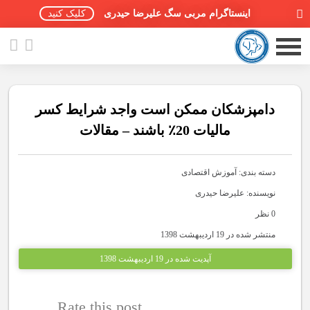
اینستاگرام مربی سگ علیرضا حیدری
کلیک کنید
دامپزشکان ممکن است واجد شرایط کسر
مالیات 20٪ باشند – مقالات
صفحه اصلی
دسته بندی:
آموزش اقتصادی
مقالات سگ ها
نویسنده: علیرضا حیدری
پادکست سگ ها
0 نظر
منتشر شده در 19 اردیبهشت 1398
سمینار تهران 96
آپدیت شده در 19 اردیبهشت 1398
گواهینامه ها
Rate this post
تماس با ما