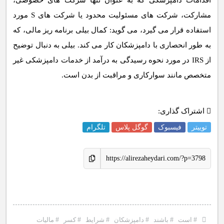
اقدامات دامپزشکی که به عنوان تنها شرکت های خصوصی،
مشارکت، شرکت های مسئولیت محدود یا شرکت های S مورد
استفاده قرار می گیرد، می گوید: کمال بیلی برنامه ریز مالی، که
به طور انحصاری با دامپزشکان کار می کند. بیلی به دنبال توضیح
از IRS در مورد نحوه رسیدگی به درآمد از خدمات دامپزشکی غیر
متخصص مانند سوارکاری و مراقبت از بدن است.
اشتراک گذاری:
توییتر
فیسبوک
گوگل پلاس
تلگرام
https://alirezaheydari.com/?p=3798
#
است
#
باشند
#
دامپزشکان
#
شرایط
#
کسر
#
مالیات