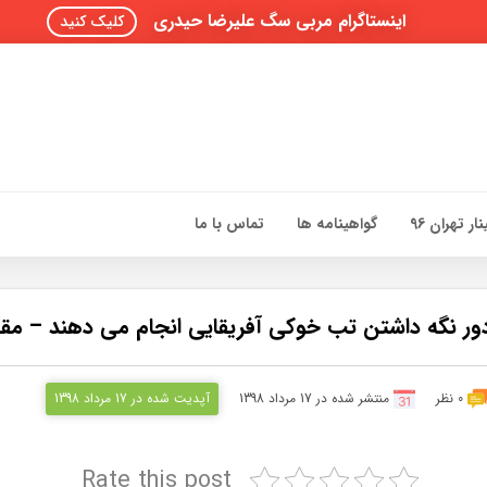
اینستاگرام مربی سگ علیرضا حیدری
کلیک کنید
ار تهران 96
گواهینامه ها
تماس با ما
ور نگه داشتن تب خوکی آفریقایی انجام می دهند – مقا
0 نظر
منتشر شده در 17 مرداد 1398
آپدیت شده در 17 مرداد 1398
Rate this post