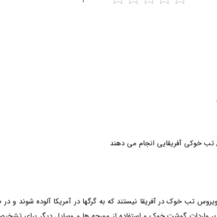
روس تب خوک در آفریقا نیستند که به گرگها در آمریکا آلوده شوند و در ص
ر در حال نظارت بر واردات گوشت خوک و استفاده از مورچه ها و وسایل دیگر 