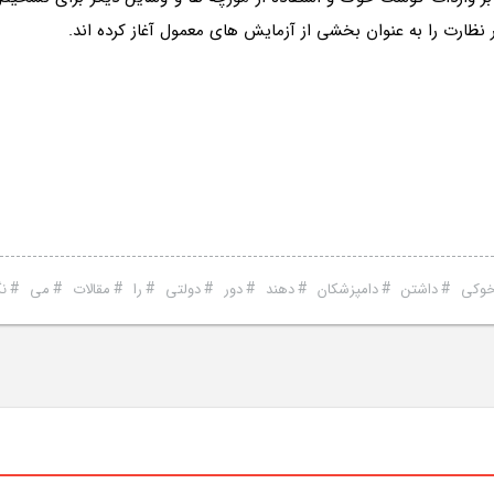
#
#
#
#
#
#
#
#
#
وکی
داشتن
دامپزشکان
دهند
دور
دولتی
را
مقالات
می
نگ