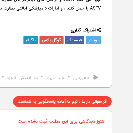
ASFV را حمل کنند ، و ادارات دامپزشکی ایالتی نظارت بر نظارت را به عنوان بخشی از آزمایش های معمول آغاز کرده اند.
اشتراک گذاری:
توییتر
فیسبوک
گوگل پلاس
تلگرام
#
#
#
#
#
#
#
آفریقایی
انجام
برای
تب
تلاش
خود
خ
اگر سوالی دارید ، تیم ما آماده پاسخگویی به شماست
هنوز دیدگاهی برای این مطلب ثبت نشده است.