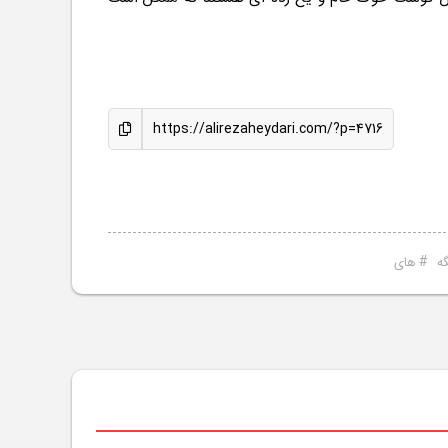
https://alirezaheydari.com/?p=4716
#
ه
های