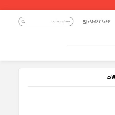
09101639066
لات