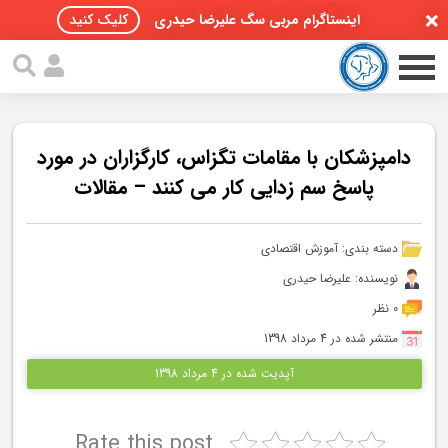
اینستاگرام مربی سگ علیرضا حیدری
کلیک کنید
دامپزشکان با مقامات تگزاس، کارگزاران در مورد
پاسخ سم زدایی کار می کنند – مقالات
صفحه اصلی
دسته بندی:
آموزش اقتصادی
مقالات سگ ها
نویسنده: علیرضا حیدری
پادکست سگ ها
0 نظر
منتشر شده در 4 مرداد 1398
سمینار تهران 96
آپدیت شده در 4 مرداد 1398
گواهینامه ها
Rate this post
تماس با ما