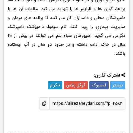
اخیرا گاو و گوزن را در جنوب غربی تگزاس کشته و گاو، اسب ها،
بز ها، گوزن ها و آلزایمر ها را تهدید می کند. مقامات آن ها با
دامپزشکان محلی و دامداران کار می کنند تا برنامه های درمان و
مدیریت بیماری را پیدا کنند. تام سیدوا، دامپزشک دامپزشک
تگزاس می گوید: اسپورهای سیاه قلم می توانند در بیش از 40
سال در خاک ادامه داشته و در حدود دو سال در آب ایستاده
باشند.
اشتراک گذاری:
توییتر
فیسبوک
گوگل پلاس
تلگرام
https://alirezaheydari.com/?p=4582