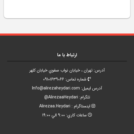
ارتباط با ما
آدرس: تهران ، خيابان نواب صفوي خيابان کلهر
شماره تماس: 09101639066
آدرس ايميل:
Info@alirezaheydari.com
تلگرام: AlirezaaHeydari@
اينستاگرام : Alirezaa.Heydari
ساعات کاري: 9:00 الي 19:00