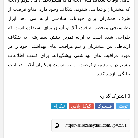
گاهی اوقات شکاف میان آنچه ما به مشتریانمان می گویم و آنچه
که مشتریان واقعا می شنوند، شکاف وجود دارد. منابع فرصت از
طرف همکاران برای حیوانات سلامتی ارائه می دهد ابزار
نظرسنجی منحصر به فرد، آنلاین، آسان برای استفاده است که
طراحی شده است به ارائه تمرین بینش سفارشی به شکاف
ارتباطی بین مشتریان و تیم مراقبت های بهداشتی خود را در
مورد مراقبت های بهداشتی پیشگیرانه. برای کسب اطلاعات
بیشتر در مورد منبع فرصت، از وب سایت همکاران آنلاین حیوانات
خانگی بازدید کنید.
اشتراک گذاری:
توییتر
فیسبوک
گوگل پلاس
تلگرام
https://alirezaheydari.com/?p=3991