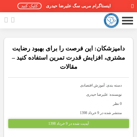
اینستاگرام مربی سگ علیرضا حیدری
کلیک کنید
دامپزشکان: این فرصت را برای بهبود رضایت
مشتری، افزایش قدرت تمرین استفاده کنید –
مقالات
صفحه اصلی
مقالات سگ ها
دسته بندی:
آموزش اقتصادی
پادکست سگ ها
نویسنده: علیرضا حیدری
0 نظر
سمینار تهران 96
منتشر شده در 9 خرداد 1398
گواهینامه ها
آپدیت شده در 9 خرداد 1398
تماس با ما