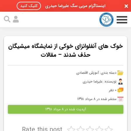
اینستاگرام مربی سگ علیرضا حیدری
کلیک کنید
خوک های آنفلوانزای خوکی از نمایشگاه میشیگان
حذف شدند – مقالات
صفحه اصلی
دسته بندی:
آموزش اقتصادی
مقالات سگ ها
نویسنده: علیرضا حیدری
پادکست سگ ها
0 نظر
منتشر شده در 8 مرداد 1398
سمینار تهران 96
آپدیت شده در 8 مرداد 1398
گواهینامه ها
Rate this post
تماس با ما