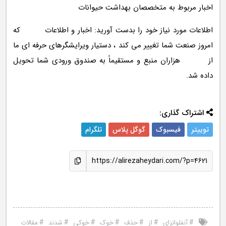
اخبار مربوط به متخصصان بهداشت حیوانات
اطلاعات مورد نیاز خود را بدست آورید: اخبار و اطلاعات که
امروز صنعت شما تغییر می کند ، دستیار ویرایشگرهای حرفه ای ما
از هزاران منبع و مستقیماً به صندوق ورودی شما تحویل
داده شد.
اشتراک گذاری:
توییتر
فیسبوک
گوگل پلاس
تلگرام
https://alirezaheydari.com/?p=4621
#
#
#
#
#
#
#
آنفلوانزای
از
حذف
خوک
خوکی
شدند
مقالات