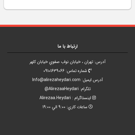
ارتباط با ما
آدرس: تهران ، خيابان نواب صفوي خيابان کلهر
شماره تماس: 09101639066
آدرس ايميل:
Info@alirezaheydari.com
تلگرام: AlirezaaHeydari@
اينستاگرام : Alirezaa.Heydari
ساعات کاري: 9:00 الي 19:00