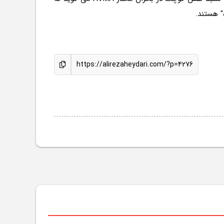
" هستند.
https://alirezaheydari.com/?p=4276