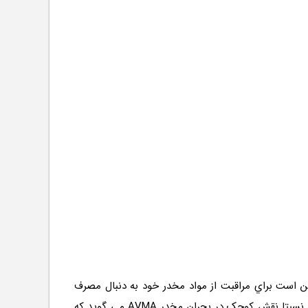
کن است براي مراقبت از مواد مخدر خود به دنبال مصرف
مواد مخدر باشند، در حالي که آنها براي مراقبت از دام مي آورند، اما بازار دامپزشکي کوچک براي اين داروها داروهاي دارويي داراي نسبتا نقش کوچک در بحران مخدر AVMA می گوید که