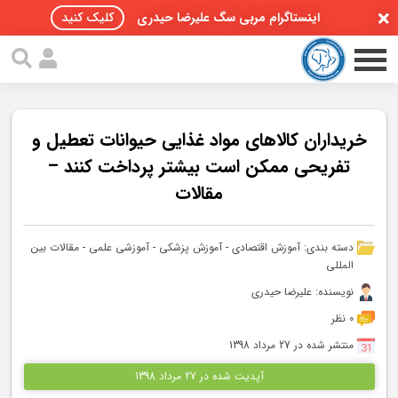
اینستاگرام مربی سگ علیرضا حیدری
کلیک کنید
خریداران کالاهای مواد غذایی حیوانات تعطیل و
تفریحی ممکن است بیشتر پرداخت کنند –
مقالات
صفحه اصلی
مقالات سگ ها
دسته بندی:
آموزش اقتصادی
-
آموزش پزشکی
-
آموزشی علمی
-
مقالات بین
المللی
پادکست سگ ها
نویسنده: علیرضا حیدری
سمینار تهران 96
0 نظر
منتشر شده در 27 مرداد 1398
گواهینامه ها
آپدیت شده در 27 مرداد 1398
تماس با ما