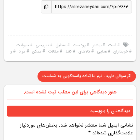
https://alirezaheydari.com/?p=3663
#
#
#
#
#
#
است
بیشتر
پرداخت
تعطیل
تفریحی
حیوانات
#
#
#
#
#
#
#
#
خریداران
غذایی
کالاهای
کنند
مقالات
ممکن
مواد
و
اگر سوالی دارید ، تیم ما آماده پاسخگویی به شماست
هنوز دیدگاهی برای این مطلب ثبت نشده است.
دیدگاهتان را بنویسید
نشانی ایمیل شما منتشر نخواهد شد.
بخش‌های موردنیاز
علامت‌گذاری شده‌اند
*